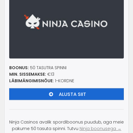
BOONUS:
50 TASUTRA SPINNI
MIN. SISSEMAKSE:
€13
LÄBIMÄNGIMISNÕUE:
1-KORDNE
ALUSTA SIIT
Ninja Casinos avalik spordiboonus puudub, aga meie
pakume 50 tasuta spinni. Tutvu
Ninja boonusega →