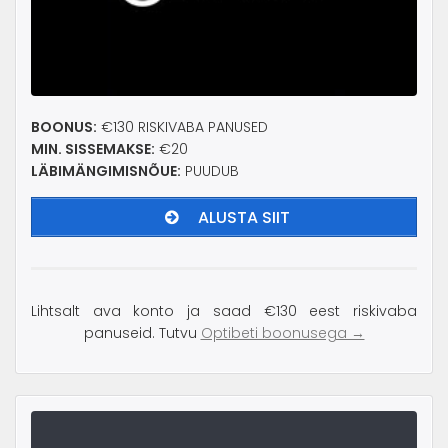
BOONUS:
€130 RISKIVABA PANUSED
MIN. SISSEMAKSE:
€20
LÄBIMÄNGIMISNÕUE:
PUUDUB
ALUSTA SIIT
Lihtsalt ava konto ja saad €130 eest riskivaba
panuseid. Tutvu
Optibeti boonusega →