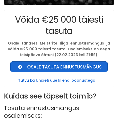
Võida €25 000 täiesti
tasuta
Osale tänases Meistrite liiga ennustusmängus ja
võida €25 000 täiesti tasuta. Osalemiseks on aega
teisipäeva õhtuni (22.02.2023 kell 21:59).
OSALE TASUTA ENNUSTUSMÄNGUS
Tutvu ka Unibeti uue kliendi boonustega →
Kuidas see täpselt toimib?
Tasuta ennustusmängus
osalemiseks: