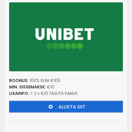
BOONUS:
100% KUNI €100
MIN. SISSEMAKSE:
€10
LISAINFO:
+ 2 x €10 TASUTA PANUS
ALUSTA SIIT