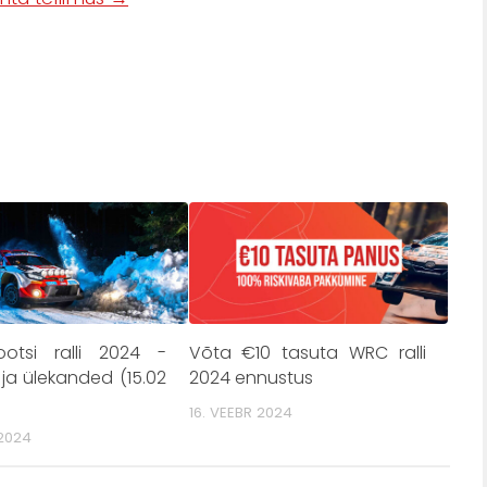
otsi ralli 2024 -
Võta €10 tasuta WRC ralli
ja ülekanded (15.02
2024 ennustus
16. VEEBR 2024
 2024