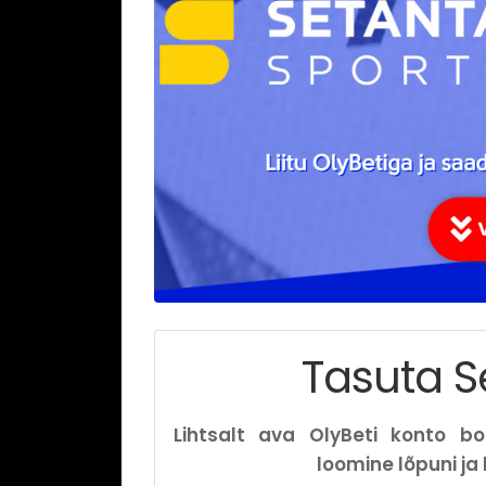
Tasuta S
Lihtsalt ava OlyBeti konto bo
loomine lõpuni ja