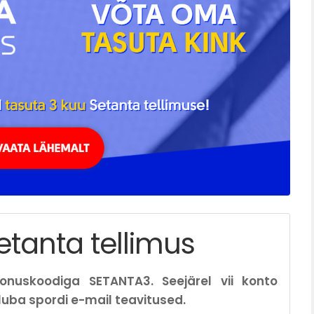
etanta tellimus
onuskoodiga SETANTA3. Seejärel vii konto
 luba spordi e-mail teavitused.