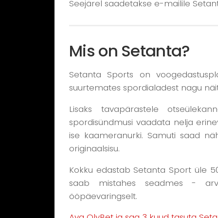
Seejärel saadetakse e-mailile Setan
Mis on Setanta?
Setanta Sports on voogedastuspl
suurtemates spordialadest nagu näitek
Lisaks tavapärastele otseüleka
spordisündmusi vaadata nelja erin
ise kaameranurki. Samuti saad näha
originaalsisu.
Kokku edastab Setanta Sport üle 50
saab mistahes seadmes - arvutis
ööpäevaringselt.
Ava OlyBet ja saa 3 kuud tasuta Seta