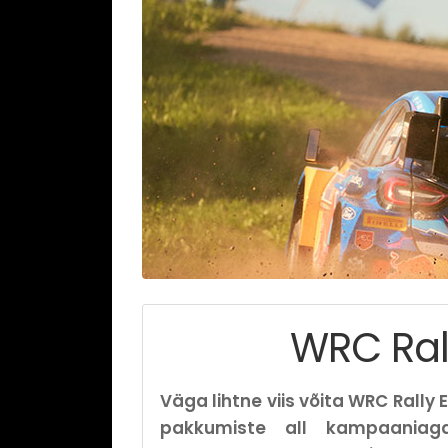
WRC Rall
Väga lihtne viis võita WRC Rally E
pakkumiste all kampaaniag