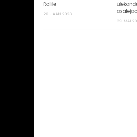
Rallile
ülekand
osaleja
20. JAAN 2023
29. MAI 2