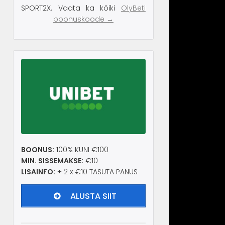
SPORT2X. Vaata ka kõiki
OlyBeti
boonuskoode →
BOONUS:
100% KUNI €100
MIN. SISSEMAKSE:
€10
LISAINFO:
+ 2 x €10 TASUTA PANUS
ALUSTA SIIT