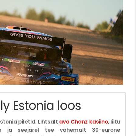
y Estonia loos
stonia piletid. Lihtsalt
ava Chanz kasiino
, liitu
a ja seejärel tee vähemalt 30-eurone