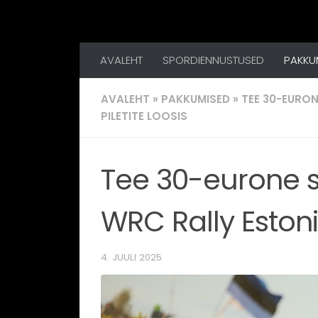
Skip to content
AVALEHT
SPORDIENNUSTUSED
PAKKU
AVALEHT
»
PAKKUMISED
»
TEE 30-EURON
PILETITE LOOSIS
Tee 30-eurone s
WRC Rally Estonia
4. JUULI 2025