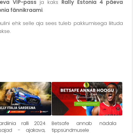
äeva VIP-pass
ja kaks
Rally Estonia 4 päeva
tonia fännikraami
.
juulini ehk selle aja sees tuleb pakkumisega liituda
kse.
diinia ralli 2024
Betsafe annab nädala
isajad - ajakava,
tippsündmusele