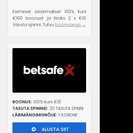
Esimesel sissemaksel 100% kuni
€100 boonust ja lisaks 2 x €10
tasuta spinni. Tutvu
boonusega →
BOONUS:
100% kuni €10
TASUTA SPINNID:
20 TASUTA SPINNI
LÄBIMÄNGIMISNÕUE:
1-KORDNE
ALUSTA SIIT