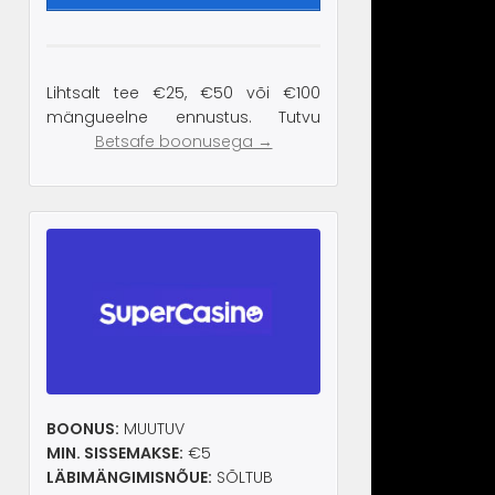
Lihtsalt tee €25, €50 või €100
mängueelne ennustus. Tutvu
Betsafe boonusega →
BOONUS:
MUUTUV
MIN. SISSEMAKSE:
€5
LÄBIMÄNGIMISNÕUE:
SÕLTUB