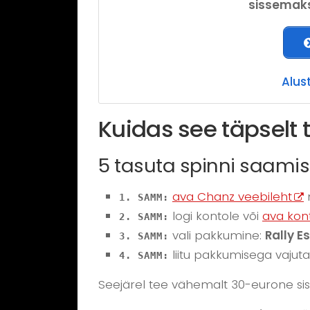
sissemaks
Alus
Kuidas see täpselt 
5 tasuta spinni saami
ava Chanz veebileht
m
1. SAMM:
logi kontole või
ava kon
2. SAMM:
vali pakkumine:
Rally E
3. SAMM:
liitu pakkumisega vajuta
4. SAMM:
Seejärel tee vähemalt 30-eurone sisse