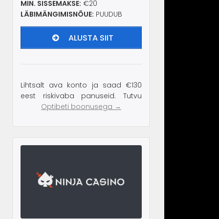
MIN. SISSEMAKSE:
€20
LÄBIMÄNGIMISNÕUE:
PUUDUB
ALUSTA SIIT
Lihtsalt ava konto ja saad €130
eest riskivaba panuseid. Tutvu
Optibeti boonusega →