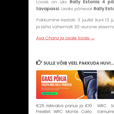
Loosis on üks
Rally Estonia 4 p
tavapassi
. Lisaks põnevat
Rally Es
Pakkumine kestab 3. juulist kuni 13. 
ja teha vähemalt 30-eurone sissema
Ava Chanz ja osale loosis →
SULLE VÕIB VEEL PAKKUDA HUVI...
€25 riskivaba panus ja €10
WRC Sar
FreeBet WRC Monte Carlo
toimum