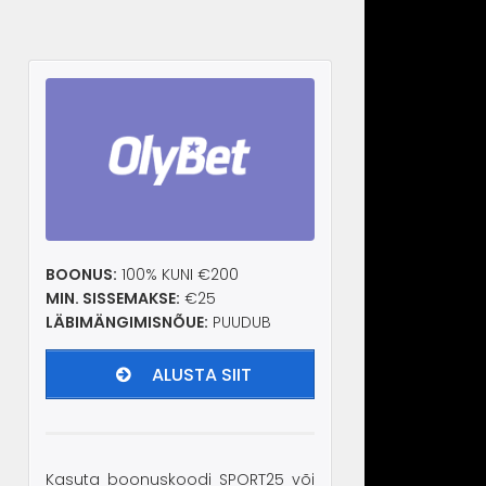
BOONUS:
100% KUNI €200
MIN. SISSEMAKSE:
€25
LÄBIMÄNGIMISNÕUE:
PUUDUB
ALUSTA SIIT
Kasuta boonuskoodi SPORT25 või