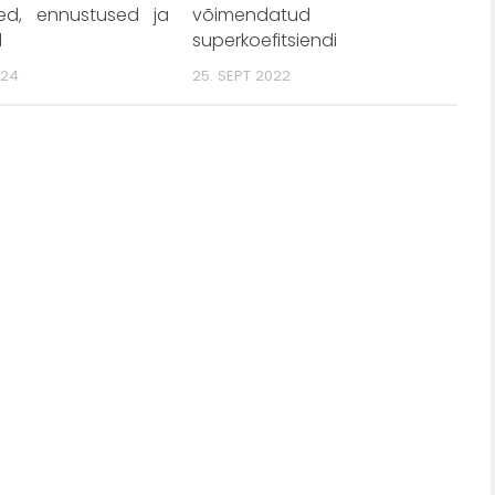
ed, ennustused ja
võimendatud
d
superkoefitsiendi
024
25. SEPT 2022