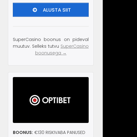
ALUSTA SIIT
SuperCasino boonus on pideval
muutuv. Selleks tutvu
SuperCasino
boonusega →
BOONUS:
€130 RISKIVABA PANUSED