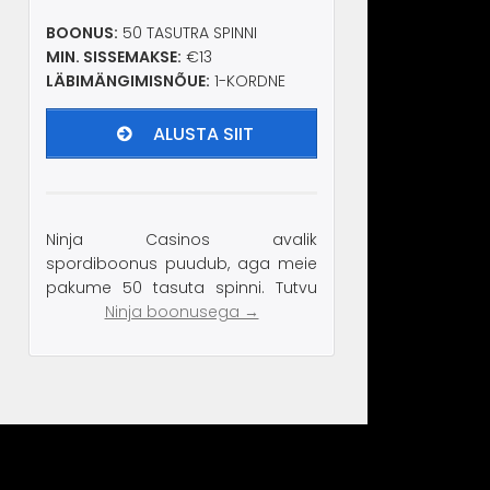
BOONUS:
50 TASUTRA SPINNI
MIN. SISSEMAKSE:
€13
LÄBIMÄNGIMISNÕUE:
1-KORDNE
ALUSTA SIIT
Ninja Casinos avalik
spordiboonus puudub, aga meie
pakume 50 tasuta spinni. Tutvu
Ninja boonusega →