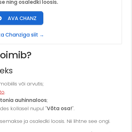
e ning osaledki loosis.
AVA CHANZ
ta Chanziga siit →
toimib?
seks
obiilis või arvutis;
to
.
stonia auhinnaloos
;
des kollasel nupul "
Võta osa!
".
makse ja osaledki loosis. Nii lihtne see ongi.