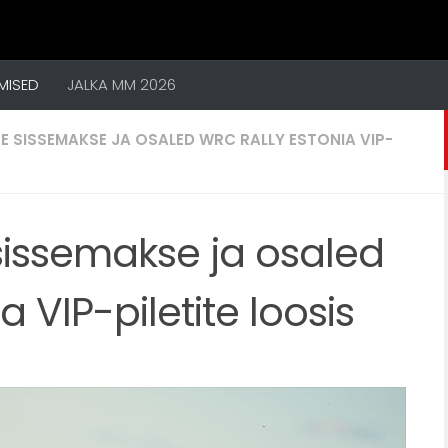
MISED
JALKA MM 2026
E SISSEMAKSE JA OSALED WRC RALLY ESTONIA VIP-
issemakse ja osaled
 VIP-piletite loosis