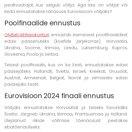
pealtvaatajat, kus selgub võitja. Aga kes on võitjat või
keda ennustatakse tänavuse Eurovisiooni võitjaks?
Poolfinaalide ennustus
OlyBeti kihlveokontori
ennustab esimesest poolfinaalidest
edasi pääsenuteks (koefide järjekorras): Horvaatia,
Ukraina, Soome, Iirimaa, Leedu, Luksemburg, Küpros,
Sloveenia, Poola ja Serbia.
Teisest poolfinaalis, kus on ka Eesti, ennustatakse edasi
pääsejateks Hollandit, Šveitsi, Iisraeli, Kreekat, Gruusiat,
Austriat, Armeeniat, Belgiat, Norrat ja viimaseks edasi
pääsejaks Eestit.
Eurovisioon 2024 finaali ennustus
Võitjaks ennustatakse Horvaatiat ja teiseks favoriidiks
Šveitsi. Järgneb Ukraina, Iiirimaa, Prantsusmaa ja Holland.
Ülejäänud riikide võitmise tõenäosust peetakse
ebatõenäoliseks.