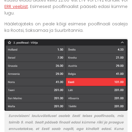
kaasa elada alates kella 22:00-est ETV või ETV2 kanalilt või
ERR veebist
. Esimesest poolfinaalist pääseb edasi kümme
lugu.
Hääletajateks on peale kõigi esimese poolfinaali osaleja
ka Rootsi, Saksamaa ja Suurbritannia.
Eurovisiooni lauluvõistlusel osaleb Eesti teises poolfinaalis, mis
toimib 9. mail. Sealt pääseb finaali edasi kümme riiki ja praegue
ennustatakse, et Eesti saab napilt, aga kindlalt edasi. Kuna