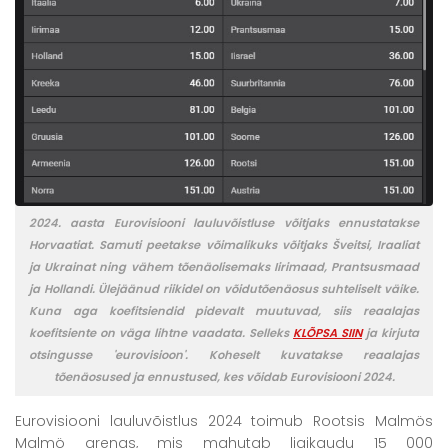
2024. aasta Eurovisiooni lauluvõistluse võitjaks ennustatakse
Horvaatiat. Samuti peetakse võimalikuks võitjaks Šveitsi, Iraaliat
ja Ukrainat ning vähem tõenäolisemaks Iirimaad, Prantsusmaad
ja Hollandi. Ülejäänud riikidel on võidutõenäosus suhteliselt väike.
Kuna aga koefitsiendid pidevalt muutuvad, siis reaalajas
koefitsiente on väga lihtne vaadata. Selleks
KLÕPSA SIIN
ja kirjuta
otsingusse 'eurovisioon'. Koheselt kuvatakse reaalajas
tõenäosused ja ennustused, kes võidab Eurovisiooni 2024.
Eurovisiooni lauluvõistlus 2024 toimub Rootsis Malmös
Malmö arenas, mis mahutab ligikaudu 15 000