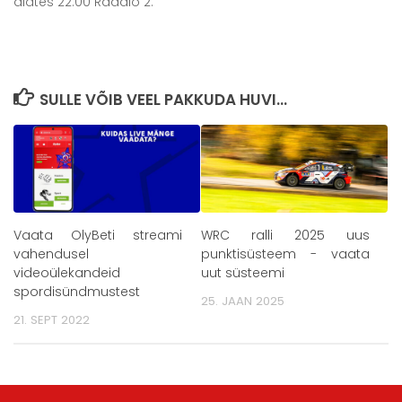
alates 22:00 Raadio 2.
SULLE VÕIB VEEL PAKKUDA HUVI...
Vaata OlyBeti streami
WRC ralli 2025 uus
vahendusel
punktisüsteem - vaata
videoülekandeid
uut süsteemi
spordisündmustest
25. JAAN 2025
21. SEPT 2022