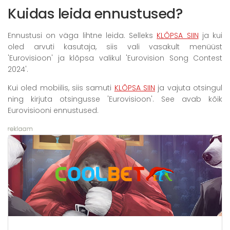
Kuidas leida ennustused?
Ennustusi on väga lihtne leida. Selleks
KLÕPSA SIIN
ja kui
oled arvuti kasutaja, siis vali vasakult menüüst
'Eurovisioon' ja klõpsa valikul 'Eurovision Song Contest
2024'.
Kui oled mobiilis, siis samuti
KLÕPSA SIIN
ja vajuta otsingul
ning kirjuta otsingusse 'Eurovisioon'. See avab kõik
Eurovisiooni ennustused.