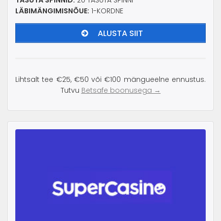
TASUTA SPINNID:
20 TASUTA SPINNI
LÄBIMÄNGIMISNÕUE:
1-KORDNE
ALUSTA SIIT
Lihtsalt tee €25, €50 või €100 mängueelne ennustus.
Tutvu
Betsafe boonusega →