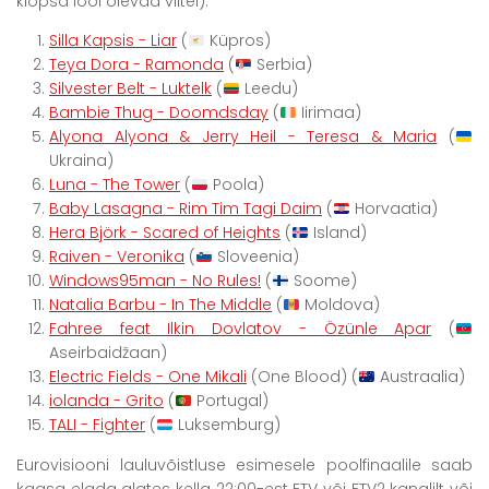
klõpsa lool olevad viitel):
Silla Kapsis - Liar
(
Küpros)
Teya Dora - Ramonda
(
Serbia)
Silvester Belt - Luktelk
(
Leedu)
Bambie Thug - Doomdsday
(
Iirimaa)
Alyona Alyona & Jerry Heil - Teresa & Maria
(
Ukraina)
Luna - The Tower
(
Poola)
Baby Lasagna - Rim Tim Tagi Daim
(
Horvaatia)
Hera Björk - Scared of Heights
(
Island)
Raiven - Veronika
(
Sloveenia)
Windows95man - No Rules!
(
Soome)
Natalia Barbu - In The Middle
(
Moldova)
Fahree feat Ilkin Dovlatov - Özünle Apar
(
Aseirbaidžaan)
Electric Fields - One Mikali
(One Blood) (
Austraalia)
iolanda - Grito
(
Portugal)
TALI - Fighter
(
Luksemburg)
Eurovisiooni lauluvõistluse esimesele poolfinaalile saab