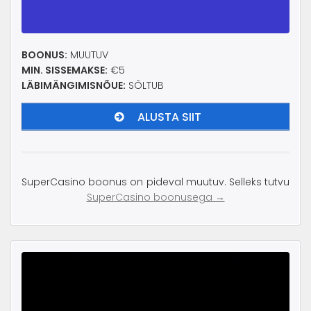
BOONUS:
MUUTUV
MIN. SISSEMAKSE:
€5
LÄBIMÄNGIMISNÕUE:
SÕLTUB
ALUSTA SIIT
SuperCasino boonus on pideval muutuv. Selleks tutvu
SuperCasino boonusega →