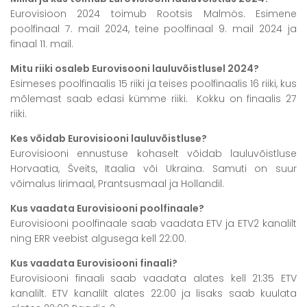
Eurovisioon 2024 toimub Rootsis Malmös. Esimene
poolfinaal 7. mail 2024, teine poolfinaal 9. mail 2024 ja
finaal 11. mail.
Mitu riiki osaleb Eurovisooni lauluvõistlusel 2024?
Esimeses poolfinaalis 15 riiki ja teises poolfinaalis 16 riiki, kus
mõlemast saab edasi kümme riiki. Kokku on finaalis 27
riiki.
Kes võidab Eurovisiooni lauluvõistluse?
Eurovisiooni ennustuse kohaselt võidab lauluvõistluse
Horvaatia, Šveits, Itaalia või Ukraina. Samuti on suur
võimalus Iirimaal, Prantsusmaal ja Hollandil.
Kus vaadata Eurovisiooni poolfinaale?
Eurovisiooni poolfinaale saab vaadata ETV ja ETV2 kanalilt
ning ERR veebist algusega kell 22:00.
Kus vaadata Eurovisiooni finaali?
Eurovisiooni finaali saab vaadata alates kell 21:35 ETV
kanalilt. ETV kanalilt alates 22:00 ja lisaks saab kuulata