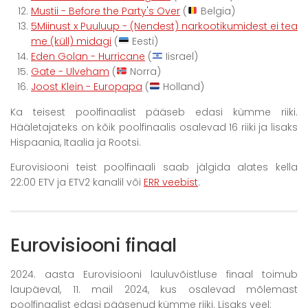
Mustii - Before the Party's Over
(
Belgia)
5Miinust x Puuluup - (Nendest) narkootikumidest ei tea
me (küll) midagi
(
Eesti)
Eden Golan - Hurricane
(
Iisrael)
Gate - Ulveham
(
Norra)
Joost Klein - Europapa
(
Holland)
Ka teisest poolfinaalist pääseb edasi kümme riiki.
Hääletajateks on kõik poolfinaalis osalevad 16 riiki ja lisaks
Hispaania, Itaalia ja Rootsi.
Eurovisiooni teist poolfinaali saab jälgida alates kella
22:00 ETV ja ETV2 kanalil või
ERR veebist
.
Eurovisiooni finaal
2024. aasta Eurovisiooni lauluvõistluse finaal toimub
laupäeval, 11. mail 2024, kus osalevad mõlemast
poolfinaalist edasi pääsenud kümme riiki. Lisaks veel: