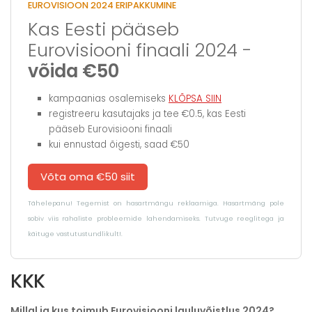
EUROVISIOON 2024 ERIPAKKUMINE
Kas Eesti pääseb
Eurovisiooni finaali 2024 -
võida €50
kampaanias osalemiseks
KLÕPSA SIIN
registreeru kasutajaks ja tee €0.5, kas Eesti
pääseb Eurovisiooni finaali
kui ennustad õigesti, saad €50
Võta oma €50 siit
Tähelepanu! Tegemist on hasartmängu reklaamiga. Hasartmäng pole
sobiv viis rahaliste probleemide lahendamiseks. Tutvuge reeglitega ja
käituge vastutustundlikult!.
KKK
Millal ja kus toimub Eurovisiooni lauluvõistlus 2024?