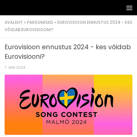
Skip to content
AVALEHT
»
PAKKUMISED
»
EUROVISIOON ENNUSTUS 2024 - KES
VÕIDAB EUROVISIOONI?
Eurovisioon ennustus 2024 - kes võidab
Eurovisiooni?
7. MAI 2024