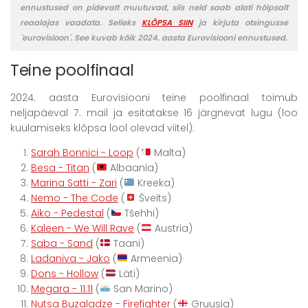
ennustused on pidevalt muutuvad, siis neid saab alati hõlpsalt
reaalajas vaadata. Selleks
KLÕPSA SIIN
ja kirjuta otsingusse
'eurovisioon'. See kuvab kõik 2024. aasta Eurovisiooni ennustused.
Teine poolfinaal
2024. aasta Eurovisiooni teine poolfinaal toimub
neljapäeval 7. mail ja esitatakse 16 järgnevat lugu (loo
kuulamiseks klõpsa lool olevad viitel):
Sarah Bonnici - Loop
(
Malta)
Besa - Titan
(
Albaania)
Marina Satti - Zari
(
Kreeka)
Nemo - The Code
(
Šveits)
Aiko - Pedestal
(
Tšehhi)
Kaleen - We Will Rave
(
Austria)
Saba - Sand
(
Taani)
Ladaniva - Jako
(
Armeenia)
Dons - Hollow
(
Läti)
Megara - 11:11
(
San Marino)
Nutsa Buzaladze - Firefighter
(
Gruusia)