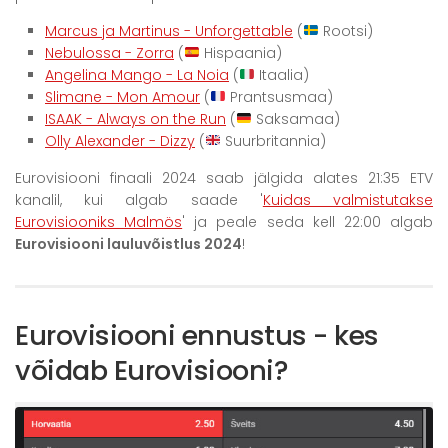
Marcus ja Martinus - Unforgettable
(
Rootsi)
Nebulossa - Zorra
(
Hispaania)
Angelina Mango - La Noia
(
Itaalia)
Slimane - Mon Amour
(
Prantsusmaa)
ISAAK - Always on the Run
(
Saksamaa)
Olly Alexander - Dizzy
(
Suurbritannia)
Eurovisiooni finaali 2024 saab jälgida alates 21:35 ETV
kanalil, kui algab saade '
Kuidas valmistutakse
Eurovisiooniks Malmös
' ja peale seda kell 22:00 algab
Eurovisiooni lauluvõistlus 2024
!
Eurovisiooni ennustus - kes
võidab Eurovisiooni?